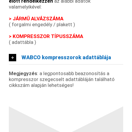
előtt rendelkezzen
az alábbi adatok
valamelyikével:
> JÁRMŰ ALVÁZSZÁMA
( forgalmi engedély / plakett )
> KOMPRESSZOR TÍPUSSZÁMA
( adattábla )
WABCO kompresszorok adattáblája
Megjegyzés
: a legpontosabb beazonosítás a
kompresszor szegecselt adattábláján található
cikkszám alapján lehetséges!