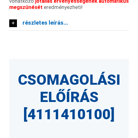
vonatkozó
jótállás érvényességének automatikus
megszűnését
eredményezheti!
részletes leírás...
CSOMAGOLÁSI
ELŐÍRÁS
[4111410100]