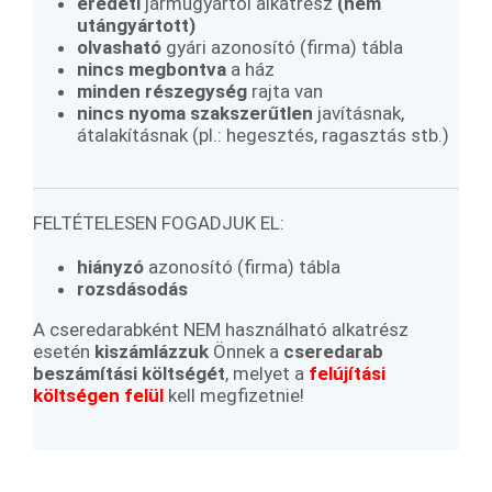
eredeti
járműgyártói alkatrész
(
nem
utángyártott)
olvasható
gyári azonosító (firma) tábla
nincs megbontva
a ház
minden
részegység
rajta van
nincs nyoma szakszerűtlen
javításnak,
átalakításnak (pl.: hegesztés, ragasztás stb.)
FELTÉTELESEN FOGADJUK EL:
hiányzó
azonosító (firma) tábla
rozsdásodás
A cseredarabként NEM használható alkatrész
esetén
kiszámlázzuk
Önnek a
cseredarab
beszámítási költségét
, melyet a
felújítási
költségen felül
kell megfizetnie!