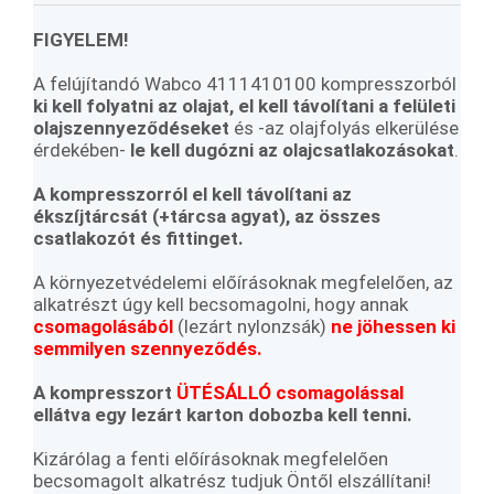
FIGYELEM!
A felújítandó Wabco 4111410100 kompresszorból
ki kell folyatni az olajat,
el kell távolítani a felületi
olajszennyeződéseket
és -az olajfolyás elkerülése
érdekében-
le kell dugózni az olajcsatlakozásokat
.
A kompresszorról el kell távolítani az
ékszíjtárcsát (+tárcsa agyat), az összes
csatlakozót és fittinget.
A környezetvédelemi előírásoknak megfelelően, az
alkatrészt úgy kell becsomagolni, hogy annak
csomagolásából
(lezárt nylonzsák)
ne jöhessen ki
semmilyen szennyeződés.
A kompresszort
ÜTÉSÁLLÓ csomagolással
ellátva egy lezárt karton dobozba kell tenni.
Kizárólag a fenti előírásoknak megfelelően
becsomagolt alkatrész tudjuk Öntől elszállítani!