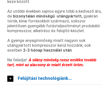
keze között.
Az utóbbi években sajnos egyre több a kedvező árú,
de
bizonytalan minőségű
utángyártott,
gyakran
török, kínai forrásokból származó, sokszor
jelentősen gyengébb futásteljesítményt produkáló
kompresszor, alkatrész és felújító készlet.
A gyenge anyagminőség miatt nagyon sok
utángyártott kompresszor kerül hozzánk, sok
esetben
2-3 hónap használat után
.
Ne feledje!
A silány minőség rossz emléke tovább
tart,
mint az alacsony ár miatt érzett öröm.
Felújítási technológiánk...