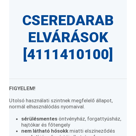
CSEREDARAB
ELVÁRÁSOK
[4111410100]
FIGYELEM!
Utolsó használati szintnek megfelelő állapot,
normál elhasználódás nyomaival.
sérülésmentes
öntvényház, forgattyúsház,
hajtókar és főtengely
nem látható hősokk
miatti elszíneződés