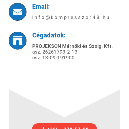
Email:
i n f o @ k o m p r e s s z o r 4 8 . h u
Cégadatok:
PROJEKSON Mérnöki és Szolg. Kft.
asz: 26261793-2-13
csz:
13-09-191900