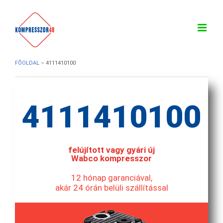
Kihagyás
FŐOLDAL
– 4111410100
4111410100
felújított vagy gyári új
Wabco kompresszor
12 hónap garanciával,
akár 24 órán belüli szállítással