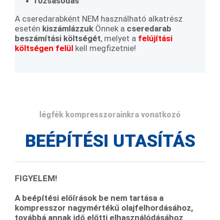
rozsásodás
A cseredarabként NEM használható alkatrész
esetén
kiszámlázzuk
Önnek a
cseredarab
beszámítási költségét
, melyet a
felújítási
költségen felül
kell megfizetnie!
légfék kompresszorainkra vonatkozó
BEÉPÍTÉSI UTASÍTÁS
FIGYELEM!
A beépítési előírások be nem tartása a
kompresszor nagymértékű olajfelhordásához,
továbbá annak idő előtti elhasználódásához