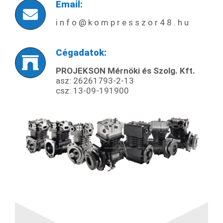
Email:
i n f o @ k o m p r e s s z o r 4 8 . h u
Cégadatok:
PROJEKSON Mérnöki és Szolg. Kft.
asz: 26261793-2-13
csz:
13-09-191900