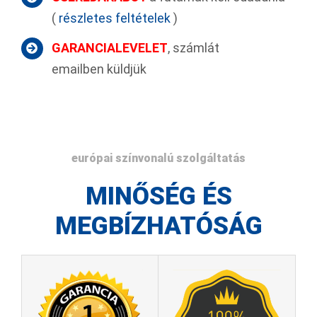
(
részletes feltételek
)
GARANCIALEVELET
, számlát
emailben küldjük
európai színvonalú szolgáltatás
MINŐSÉG ÉS
MEGBÍZHATÓSÁG