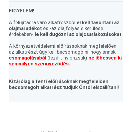
FIGYELEM!
A felújításra váró alkatrészből
el kell távolítani az
olajmaradékot
és -az olajfolyás elkerülése
érdekében-
le kell dugózni az olajcsatlakozásokat
.
A környezetvédelemi előírássoknak megfelelően,
az alkatrészt úgy kell becsomagolni, hogy annak
csomagolásából
(lezárt nylonzsák)
ne jöhessen ki
semmilyen szennyeződés.
Kizárólag a fenti előírásoknak megfelelően
becsomagolt alkatrész tudjuk Öntől elszállítani!