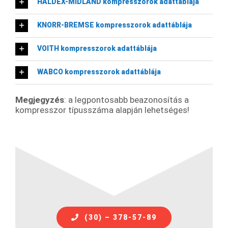
HALDEX-MIDLAND kompresszorok adattáblája
KNORR-BREMSE kompresszorok adattáblája
VOITH kompresszorok adattáblája
WABCO kompresszorok adattáblája
Megjegyzés
: a legpontosabb beazonosítás a
kompresszor típusszáma alapján lehetséges!
(30) – 378-57-89