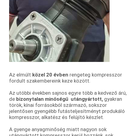
Az elmúlt
közel 20 évben
rengeteg kompresszor
fordult szakembereink keze között.
Az utóbbi években sajnos egyre több a kedvező árú,
de
bizonytalan minőségű
utángyártott,
gyakran
török, kínai forrásokból származó, sokszor
jelentősen gyengébb futásteljesítményt produkáló
kompresszor, alkatész és felújító készlet.
A gyenge anyagminőség miatt nagyon sok
utángyártott kompresszor kerül hozzánk, sok