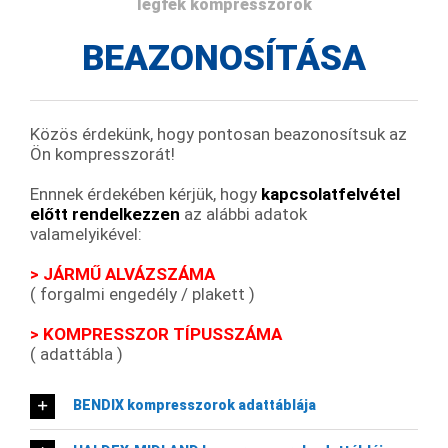
légfék kompresszorok
BEAZONOSÍTÁSA
Közös érdekünk, hogy pontosan beazonosítsuk az
Ön kompresszorát!
Ennnek érdekében kérjük, hogy
kapcsolatfelvétel
előtt rendelkezzen
az alábbi adatok
valamelyikével:
> JÁRMŰ ALVÁZSZÁMA
( forgalmi engedély / plakett )
> KOMPRESSZOR TÍPUSSZÁMA
( adattábla )
BENDIX kompresszorok adattáblája