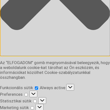
Az “ELFOGADOM” gomb megnyomásával beleegyezik, hogy
a weboldalunk cookie-kat tárolhat az Ön eszközén, és
információkat közölhet Cookie-szabályzatunkkal
összhangban.
Funkcionális
Funkcionális sütik
Always active
sütik
Preferences
Preferences
Statisztikai
Statisztikai sütik
sütik
Marketing
Marketing sütik