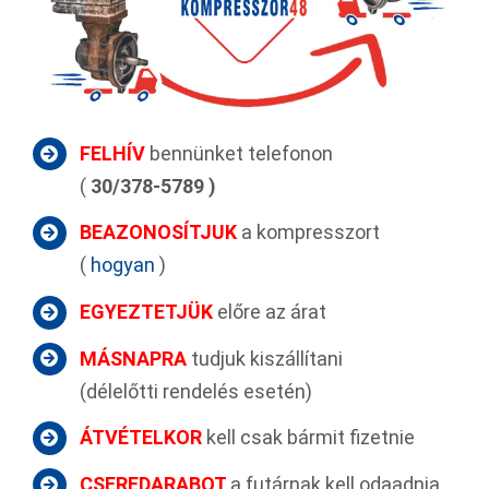
FELHÍV
bennünket telefonon
(
30/378-5789 )
BEAZONOSÍTJUK
a kompresszort
(
hogyan
)
EGYEZTETJÜK
előre az árat
MÁSNAPRA
tudjuk kiszállítani
(délelőtti rendelés esetén)
ÁTVÉTELKOR
kell csak bármit fizetnie
CSEREDARABOT
a futárnak kell odaadnia