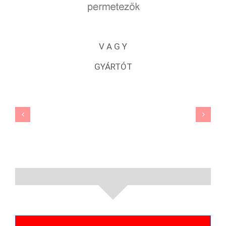
V A G Y
GYÁRTÓT