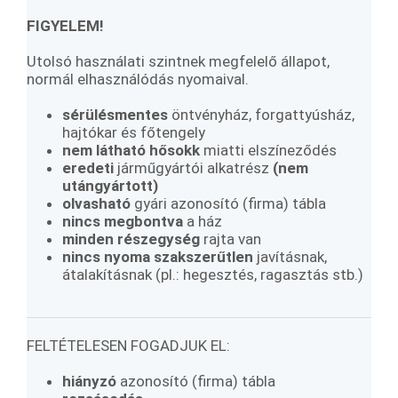
FIGYELEM!
Utolsó használati szintnek megfelelő állapot,
normál elhasználódás nyomaival.
sérülésmentes
öntvényház, forgattyúsház,
hajtókar és főtengely
nem látható hősokk
miatti elszíneződés
eredeti
járműgyártói alkatrész
(
nem
utángyártott)
olvasható
gyári azonosító (firma) tábla
nincs megbontva
a ház
minden
részegység
rajta van
nincs nyoma szakszerűtlen
javításnak,
átalakításnak (pl.: hegesztés, ragasztás stb.)
FELTÉTELESEN FOGADJUK EL:
hiányzó
azonosító (firma) tábla