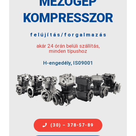
MEZŐGÉP
KOMPRESSZOR
f e l ú j í t á s / f o r g a l m a z á s
akár 24 órán belüli szállítás,
minden típushoz
H-engedély, IS09001
(30) – 378-57-89