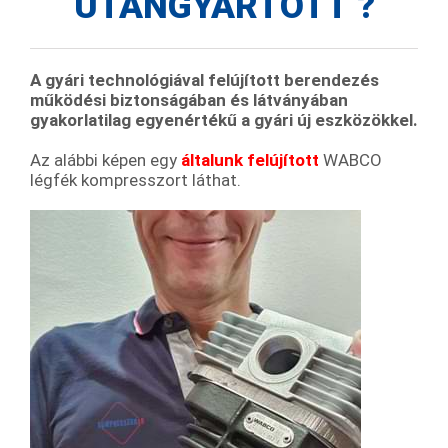
UTÁNGYÁRTOTT ?
A
gyári technológiával felújított berendezés
működési biztonságában és látványában
gyakorlatilag egyenértékű a gyári új eszközökkel.
Az alábbi képen egy
általunk felújított
WABCO
légfék kompresszort láthat.