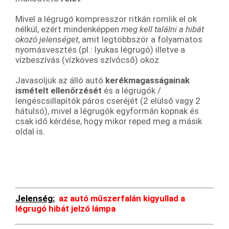
Mivel a légrugó kompresszor ritkán romlik el ok
nélkül, ezért mindenképpen
meg kell találni a hibát
okozó jelenséget
, amit legtöbbször a folyamatos
nyomásvesztés (pl.: lyukas légrugó) illetve a
vízbeszívás (vízköves szívócső) okoz.
Javasoljuk az álló autó
kerékmagasságainak
ismételt ellenőrzését
és a légrugók /
lengéscsillapítók páros cseréjét (2 elülső vagy 2
hátulsó), mivel a légrugók egyformán kopnak és
csak idő kérdése, hogy mikor reped meg a másik
oldal is.
Jelenség:
az autó műszerfalán kigyullad a
légrugó hibát jelző lámpa