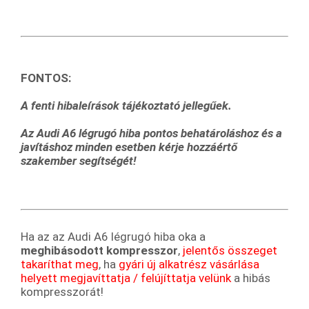
FONTOS:
A fenti hibaleírások tájékoztató jellegűek.
Az Audi A6 légrugó hiba pontos behatároláshoz és a
javításhoz m
inden esetben kérje hozzáértő
szakember segítségét!
Ha az az Audi A6 légrugó hiba oka a
meghibásodott
kompresszor
,
jelentős összeget
takaríthat meg
, ha
gyári új alkatrész vásárlása
helyett megjavíttatja / felújíttatja velünk
a hibás
kompresszorát!