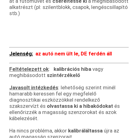
át a futóművet és
cseréltesse ki
a meghibásodott
alkatrészt (pl: szilentblokk, csapok, lengéscsillapító
stb.)
Jelenség:
az autó nem ült le, DE ferdén áll
Feltételezett ok
:
kalibrációs hiba
vagy
meghibásodott
szintérzékelő
Javasolt intézkedés
: lehetőség szerint minél
hamarabb keressen fel egy megfelelő
diagnosztikai eszközzökkel rendelkező
szakszervízt és
olvastassa ki a hibakódokat
és
ellenőrizzék a magasság szenzorokat és azok
kábelezését.
Ha nincs probléma, akkor
kalibráláltassa
újra az
autó magasság szenzorait.