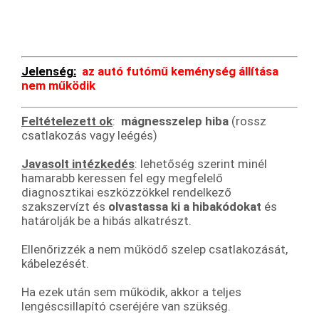
Jelenség:
az autó futómű keménység állítása
nem működik
Feltételezett ok
:
mágnesszelep hiba
(rossz
csatlakozás vagy leégés)
Javasolt intézkedés
: lehetőség szerint minél
hamarabb keressen fel egy megfelelő
diagnosztikai eszközzökkel rendelkező
szakszervízt és
olvastassa ki a hibakódokat
és
határolják be a hibás alkatrészt.
Ellenőrizzék a nem működő szelep csatlakozását,
kábelezését.
Ha ezek után sem működik, akkor a teljes
lengéscsillapító cseréjére van szükség.