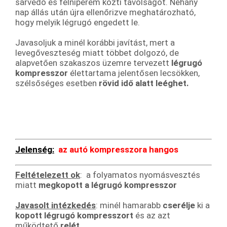
sárvédő és felniperem közti távolságot. Néhány
nap állás után újra ellenőrizve meghatározható,
hogy melyik légrugó engedett le.
Javasoljuk a minél korábbi javítást, mert a
levegőveszteség miatt többet dolgozó, de
alapvetően szakaszos üzemre tervezett
légrugó
kompresszor
élettartama jelentősen lecsökken,
szélsőséges esetben
rövid idő alatt leéghet.
Jelenség:
a
z autó kompresszora hangos
Feltételezett ok
: a folyamatos nyomásvesztés
miatt
megkopott a légrugó kompresszor
Javasolt intézkedés
: minél hamarabb
cserélje
ki a
kopott légrugó kompresszort
és az azt
működtető
relét
.