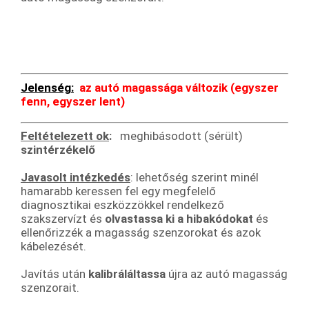
Jelenség:
az autó magassága változik (egyszer
fenn, egyszer lent)
Feltételezett ok
:
meghibásodott (sérült)
szintérzékelő
Javasolt intézkedés
: lehetőség szerint minél
hamarabb keressen fel egy megfelelő
diagnosztikai eszközzökkel rendelkező
szakszervízt és
olvastassa ki a hibakódokat
és
ellenőrizzék a magasság szenzorokat és azok
kábelezését.
Javítás után
kalibráláltassa
újra az autó magasság
szenzorait.