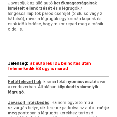
Javasoljuk az álló autó
kerékmagasságainak
ismételt ellenőrzését
és a légrugók /
lengéscsillapítók páros cseréjét (2 elülső vagy 2
hátulsó), mivel a légrugók egyformán kopnak és
csak idő kérdése, hogy mikor reped meg a másik
oldal is.
Jelenség:
az autó leül DE beindítás után
felemelkedik ÉS úgy is marad
Feltételezett ok
: kismértékű
nyomásvesztés
van
a rendszerben. Általában
kilyukadt valamelyik
légrugó
.
Javasolt intézkedés
: Ha nem egyértelmű a
szivárgás helye, sík terepre parkolva az autót
mérje
meg
pontosan a légrugós kerekhez tartozó