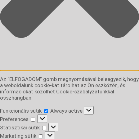
Az “ELFOGADOM” gomb megnyomásával beleegyezik, hogy
a weboldalunk cookie-kat tárolhat az Ön eszközén, és
információkat közölhet Cookie-szabályzatunkkal
összhangban.
Funkcionális
Funkcionális sütik
Always active
sütik
Preferences
Preferences
Statisztikai
Statisztikai sütik
sütik
Marketing
Marketing sütik