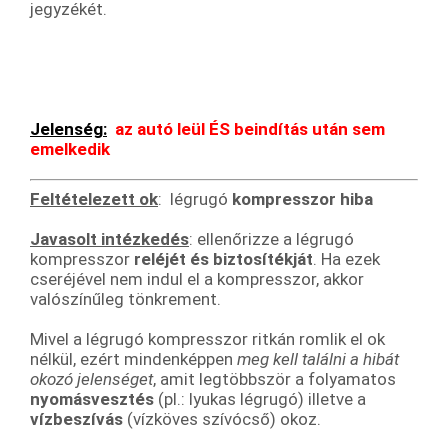
jegyzékét.
Jelenség:
az autó leül ÉS beindítás után sem
emelkedik
Feltételezett ok
: légrugó
kompresszor hiba
Javasolt intézkedés
: ellenőrizze a légrugó
kompresszor
reléjét és biztosítékját
. Ha ezek
cseréjével nem indul el a kompresszor, akkor
valószínűleg tönkrement.
Mivel a légrugó kompresszor ritkán romlik el ok
nélkül, ezért mindenképpen
meg kell találni a hibát
okozó jelenséget
, amit legtöbbször a folyamatos
nyomásvesztés
(pl.: lyukas légrugó) illetve a
vízbeszívás
(vízköves szívócső) okoz.