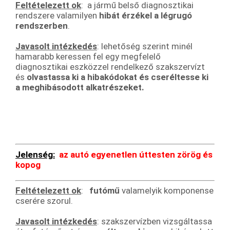
Feltételezett ok
: a jármű belső diagnosztikai
rendszere valamilyen
hibát érzékel a légrugó
rendszerben
.
Javasolt intézkedés
: lehetőség szerint minél
hamarabb keressen fel egy megfelelő
diagnosztikai eszközzel rendelkező szakszervízt
és
olvastassa ki a hibakódokat és cseréltesse ki
a meghibásodott alkatrészeket.
Jelenség:
az autó egyenetlen úttesten zörög és
kopog
Feltételezett ok
:
futómű
valamelyik komponense
cserére szorul.
Javasolt intézkedés
: szakszervízben vizsgáltassa