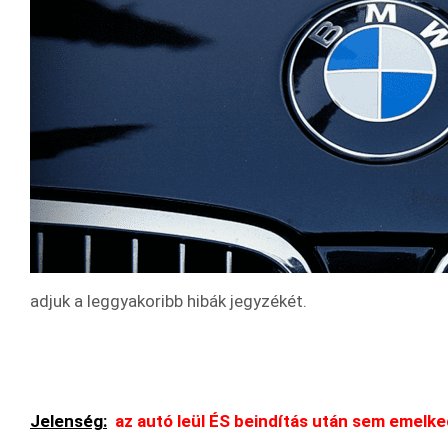
adjuk a leggyakoribb hibák jegyzékét.
Jelenség:
az autó leül ÉS beindítás után sem emelke