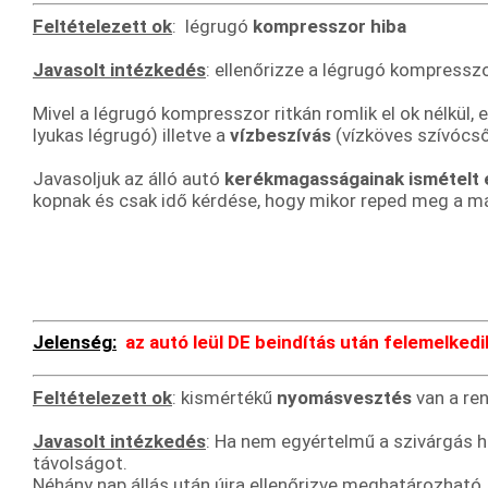
Feltételezett ok
: légrugó
kompresszor hiba
Javasolt intézkedés
: ellenőrizze a légrugó kompressz
Mivel a légrugó kompresszor ritkán romlik el ok nélkül
lyukas légrugó) illetve a
vízbeszívás
(vízköves szívócső
Javasoljuk az álló autó
kerékmagasságainak ismételt 
kopnak és csak idő kérdése, hogy mikor reped meg a más
Jelenség:
az autó leül DE beindítás után felemelkedi
Feltételezett ok
: kismértékű
nyomásvesztés
van a re
Javasolt intézkedés
: Ha nem egyértelmű a szivárgás he
távolságot.
Néhány nap állás után újra ellenőrizve meghatározható,