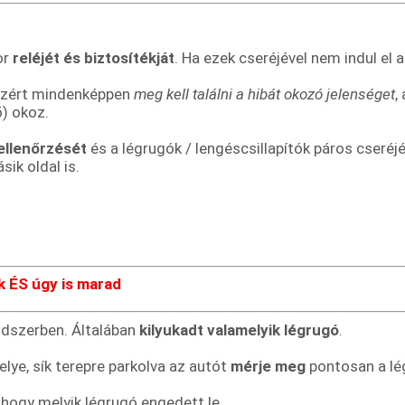
or
reléjét és biztosítékját
. Ha ezek cseréjével nem indul el
, ezért mindenképpen
meg kell találni a hibát okozó jelenséget
,
) okoz.
ellenőrzését
és a légrugók / lengéscsillapítók páros cseréj
ik oldal is.
k ÉS úgy is marad
ndszerben. Általában
kilyukadt valamelyik légrugó
.
lye, sík terepre parkolva az autót
mérje meg
pontosan a lé
 hogy melyik légrugó engedett le.