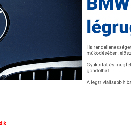
BMW
légru
Ha rendellenessége
működésében, először
Gyakorlat és megfel
gondolhat.
A legtriviálisabb hi
dik