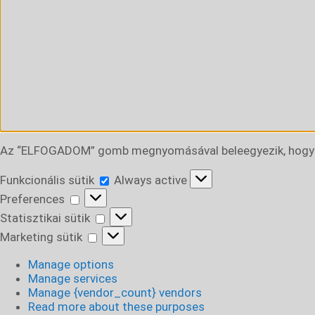
Az “ELFOGADOM” gomb megnyomásával beleegyezik, hogy a 
Funkcionális
Funkcionális sütik
Always active
sütik
Preferences
Preferences
Statisztikai
Statisztikai sütik
sütik
Marketing
Marketing sütik
sütik
Manage options
Manage services
Manage {vendor_count} vendors
Read more about these purposes