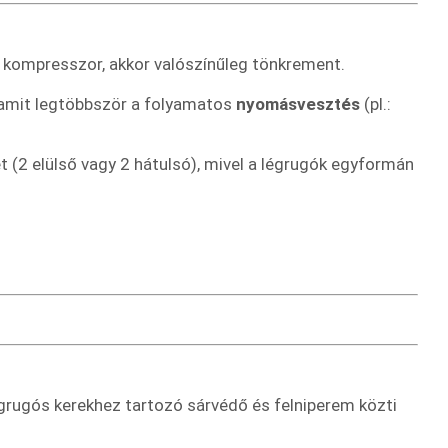
 a kompresszor, akkor valószínűleg tönkrement.
 amit legtöbbször a folyamatos
nyomásvesztés
(pl.:
ét (2 elülső vagy 2 hátulsó), mivel a légrugók egyformán
grugós kerekhez tartozó sárvédő és felniperem közti