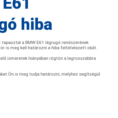
 E61
gó hiba
t tapasztal a BMW E61 légrugó rendszerének
 is meg kell határozni a hiba feltételezett okát.
elő ismeretek hiányában rögtön a legrosszabbra
bákat Ön is meg tudja határozni, melyhez segítségül