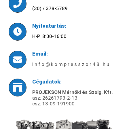
(30) / 378-5789
Nyitvatartás:
H-P 8:00-16:00
Email:
i n f o @ k o m p r e s s z o r 4 8 . h u
Cégadatok:
PROJEKSON Mérnöki és Szolg. Kft.
asz: 26261793-2-13
csz:
13-09-191900