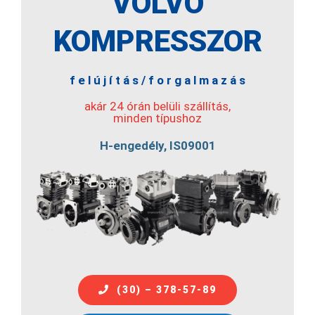
VOLVO
KOMPRESSZOR
f e l ú j í t á s / f o r g a l m a z á s
akár 24 órán belüli szállítás,
minden típushoz
H-engedély, IS09001
(30) – 378-57-89