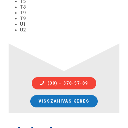
T5
T8
T9
T9
U1
U2
(30) – 378-57-89
VISSZAHÍVÁS KÉRÉS