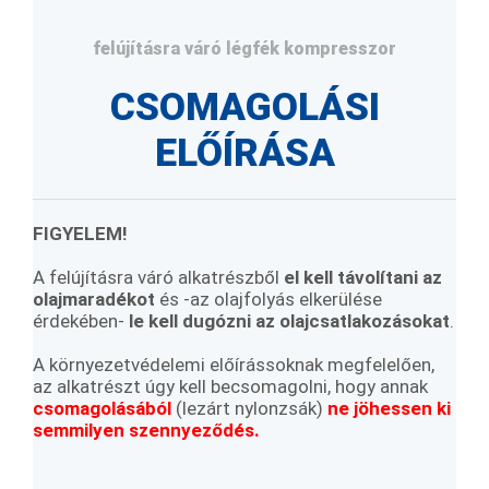
felújításra váró légfék kompresszor
CSOMAGOLÁSI
ELŐÍRÁSA
FIGYELEM!
A felújításra váró alkatrészből
el kell távolítani az
olajmaradékot
és -az olajfolyás elkerülése
érdekében-
le kell dugózni az olajcsatlakozásokat
.
A környezetvédelemi előírássoknak megfelelően,
az alkatrészt úgy kell becsomagolni, hogy annak
csomagolásából
(lezárt nylonzsák)
ne jöhessen ki
semmilyen szennyeződés.