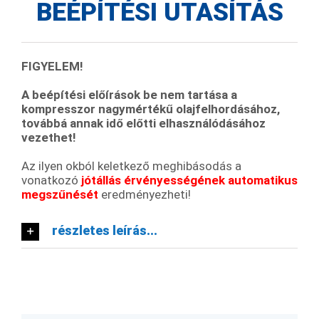
BEÉPÍTÉSI UTASÍTÁS
FIGYELEM!
A beépítési előírások be nem tartása a
kompresszor nagymértékű olajfelhordásához,
továbbá annak idő előtti elhasználódásához
vezethet!
Az ilyen okból keletkező meghibásodás a
vonatkozó
jótállás érvényességének automatikus
megszűnését
eredményezheti!
részletes leírás...