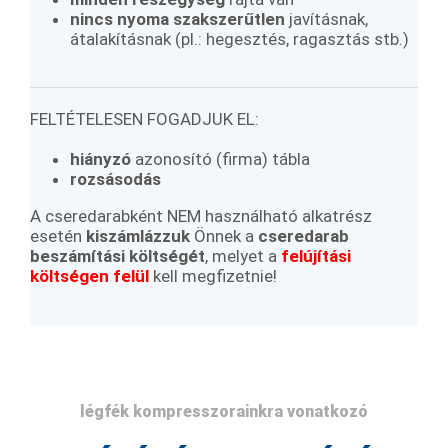
nincs nyoma szakszerűtlen
javításnak,
átalakításnak (pl.: hegesztés, ragasztás stb.)
FELTÉTELESEN FOGADJUK EL:
hiányzó
azonosító (firma) tábla
rozsásodás
A cseredarabként NEM használható alkatrész
esetén
kiszámlázzuk
Önnek a
cseredarab
beszámítási költségét
, melyet a
felújítási
költségen felül
kell megfizetnie!
légfék kompresszorainkra vonatkozó