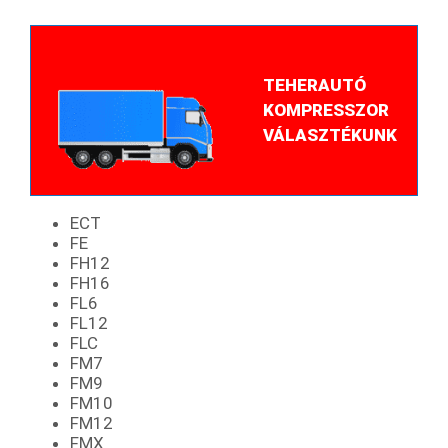
TEHERAUTÓ
KOMPRESSZOR
VÁLASZTÉKUNK
ECT
FE
FH12
FH16
FL6
FL12
FLC
FM7
FM9
FM10
FM12
FMX