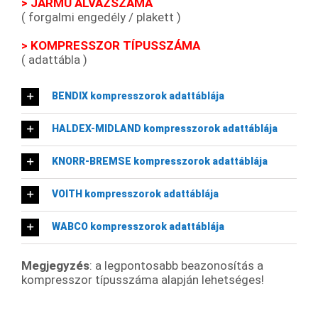
> JÁRMŰ ALVÁZSZÁMA
( forgalmi engedély / plakett )
> KOMPRESSZOR TÍPUSSZÁMA
( adattábla )
BENDIX kompresszorok adattáblája
HALDEX-MIDLAND kompresszorok adattáblája
KNORR-BREMSE kompresszorok adattáblája
VOITH kompresszorok adattáblája
WABCO kompresszorok adattáblája
Megjegyzés
: a legpontosabb beazonosítás a
kompresszor típusszáma alapján lehetséges!