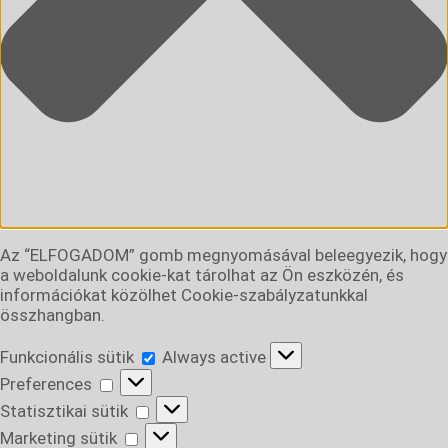
Az “ELFOGADOM” gomb megnyomásával beleegyezik, hogy
a weboldalunk cookie-kat tárolhat az Ön eszközén, és
információkat közölhet Cookie-szabályzatunkkal
összhangban.
Funkcionális
Funkcionális sütik
Always active
sütik
Preferences
Preferences
Statisztikai
Statisztikai sütik
sütik
Marketing
Marketing sütik