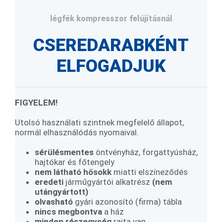
légfék kompresszor felújításnál
CSEREDARABKÉNT
ELFOGADJUK
FIGYELEM!
Utolsó használati szintnek megfelelő állapot,
normál elhasználódás nyomaival.
sérülésmentes
öntvényház, forgattyúsház,
hajtókar és főtengely
nem látható hősokk
miatti elszíneződés
eredeti
járműgyártói alkatrész
(
nem
utángyártott)
olvasható
gyári azonosító (firma) tábla
nincs megbontva
a ház
minden
részegység
rajta van