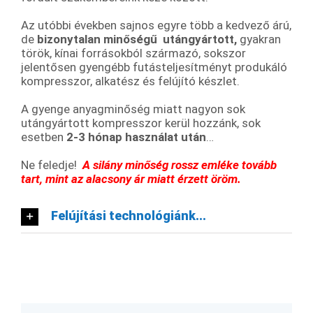
Az utóbbi években sajnos egyre több a kedvező árú,
de
bizonytalan minőségű
utángyártott,
gyakran
török, kínai forrásokból származó, sokszor
jelentősen gyengébb futásteljesítményt produkáló
kompresszor, alkatész és felújító készlet.
A gyenge anyagminőség miatt nagyon sok
utángyártott kompresszor kerül hozzánk, sok
esetben
2-3 hónap használat után
…
Ne feledje!
A silány minőség rossz emléke tovább
tart,
mint az alacsony ár miatt érzett öröm.
Felújítási technológiánk...